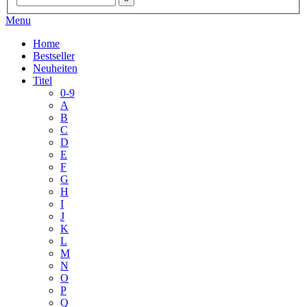
Menu
Home
Bestseller
Neuheiten
Titel
0-9
A
B
C
D
E
F
G
H
I
J
K
L
M
N
O
P
Q