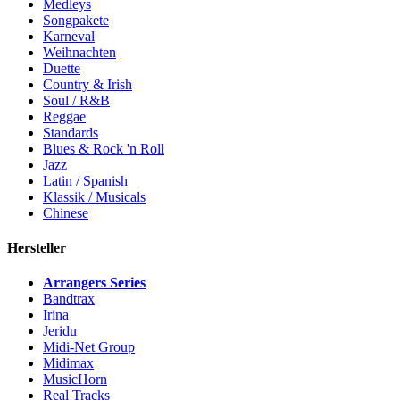
Medleys
Songpakete
Karneval
Weihnachten
Duette
Country & Irish
Soul / R&B
Reggae
Standards
Blues & Rock 'n Roll
Jazz
Latin / Spanish
Klassik / Musicals
Chinese
Hersteller
Arrangers Series
Bandtrax
Irina
Jeridu
Midi-Net Group
Midimax
MusicHorn
Real Tracks