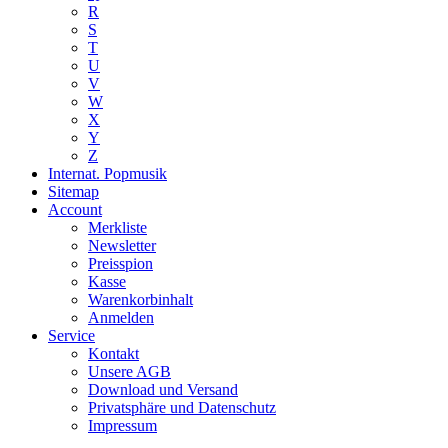
R
S
T
U
V
W
X
Y
Z
Internat. Popmusik
Sitemap
Account
Merkliste
Newsletter
Preisspion
Kasse
Warenkorbinhalt
Anmelden
Service
Kontakt
Unsere AGB
Download und Versand
Privatsphäre und Datenschutz
Impressum