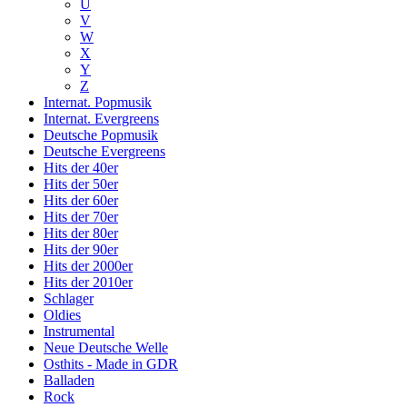
U
V
W
X
Y
Z
Internat. Popmusik
Internat. Evergreens
Deutsche Popmusik
Deutsche Evergreens
Hits der 40er
Hits der 50er
Hits der 60er
Hits der 70er
Hits der 80er
Hits der 90er
Hits der 2000er
Hits der 2010er
Schlager
Oldies
Instrumental
Neue Deutsche Welle
Osthits - Made in GDR
Balladen
Rock