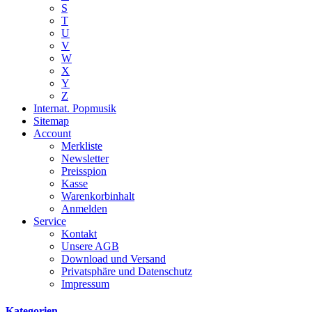
S
T
U
V
W
X
Y
Z
Internat. Popmusik
Sitemap
Account
Merkliste
Newsletter
Preisspion
Kasse
Warenkorbinhalt
Anmelden
Service
Kontakt
Unsere AGB
Download und Versand
Privatsphäre und Datenschutz
Impressum
Kategorien