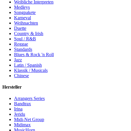
Weibliche Interpreten
Medleys
Songpakete
Karneval
Weihnachten
Duette
Country & Irish
Soul / R&B
Reggae
Standards
Blues & Rock 'n Roll
Jazz
Latin / Spanish
Klassik / Musicals
Chinese
Hersteller
Arrangers Series
Bandtrax
Irina
Jeridu
Midi-Net Group
Midimax
MusicHorn