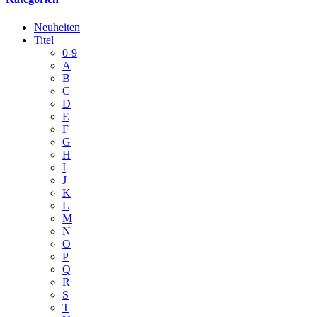
Neuheiten
Titel
0-9
A
B
C
D
E
F
G
H
I
J
K
L
M
N
O
P
Q
R
S
T