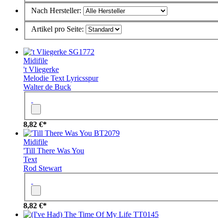
Nach Hersteller:
Artikel pro Seite:
SG1772
Midifile
't Vliegerke
Melodie
Text
Lyricsspur
Walter de Buck
8,82 €*
BT2079
Midifile
'Till There Was You
Text
Rod Stewart
8,82 €*
TT0145