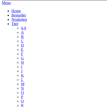
Menu
Home
Bestseller
Neuheiten
Titel
0-9
A
B
C
D
E
F
G
H
I
J
K
L
M
N
O
P
Q
R