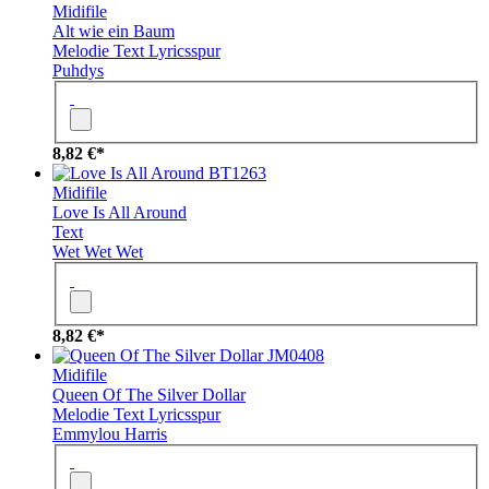
Midifile
Alt wie ein Baum
Melodie
Text
Lyricsspur
Puhdys
8,82 €*
BT1263
Midifile
Love Is All Around
Text
Wet Wet Wet
8,82 €*
JM0408
Midifile
Queen Of The Silver Dollar
Melodie
Text
Lyricsspur
Emmylou Harris