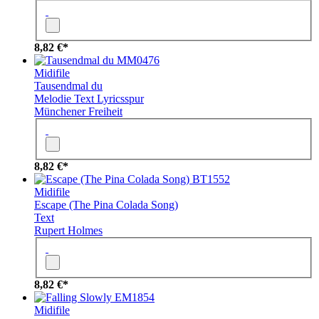
8,82 €*
MM0476
Midifile
Tausendmal du
Melodie
Text
Lyricsspur
Münchener Freiheit
8,82 €*
BT1552
Midifile
Escape (The Pina Colada Song)
Text
Rupert Holmes
8,82 €*
EM1854
Midifile