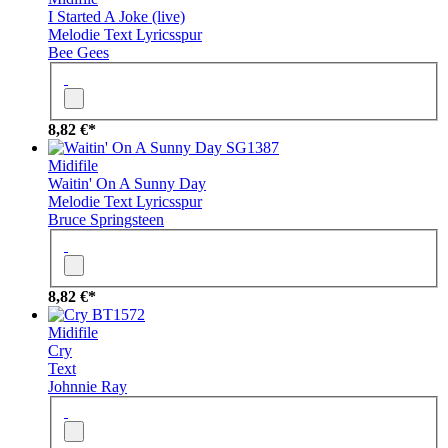
I Started A Joke (live)
Melodie
Text
Lyricsspur
Bee Gees
8,82 €*
SG1387
Midifile
Waitin' On A Sunny Day
Melodie
Text
Lyricsspur
Bruce Springsteen
8,82 €*
BT1572
Midifile
Cry
Text
Johnnie Ray