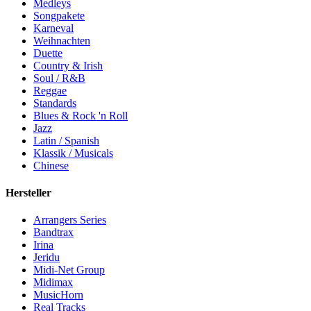
Medleys
Songpakete
Karneval
Weihnachten
Duette
Country & Irish
Soul / R&B
Reggae
Standards
Blues & Rock 'n Roll
Jazz
Latin / Spanish
Klassik / Musicals
Chinese
Hersteller
Arrangers Series
Bandtrax
Irina
Jeridu
Midi-Net Group
Midimax
MusicHorn
Real Tracks