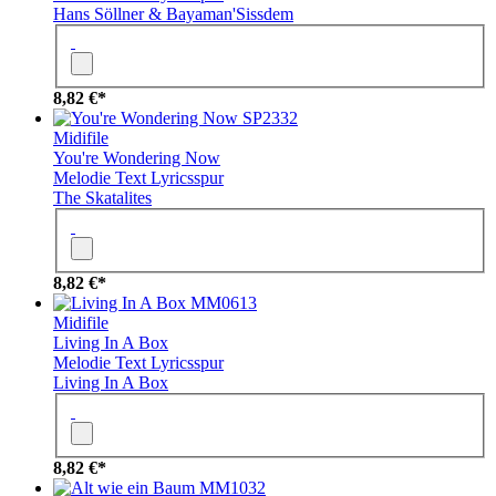
Hans Söllner & Bayaman'Sissdem
8,82 €*
SP2332
Midifile
You're Wondering Now
Melodie
Text
Lyricsspur
The Skatalites
8,82 €*
MM0613
Midifile
Living In A Box
Melodie
Text
Lyricsspur
Living In A Box
8,82 €*
MM1032