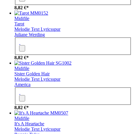
8,82 €*
MM0152
Midifile
Tarot
Melodie
Text
Lyricsspur
Juliane Werding
8,82 €*
SG1002
Midifile
Sister Golden Hair
Melodie
Text
Lyricsspur
America
8,82 €*
MM0507
Midifile
It's A Heartache
Melodie
Text
Lyricsspur