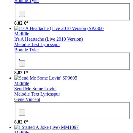
Bonnie Tyler
8,82 €*
SP2360
Midifile
It's A Heartache (Live 2010 Version)
Melodie
Text
Lyricsspur
Bonnie Tyler
8,82 €*
SP0695
Midifile
Send Me Some Lovin'
Melodie
Text
Lyricsspur
Gene Vincent
8,82 €*
MM1097
Midifile