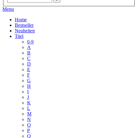
Menu
Home
Bestseller
Neuheiten
Titel
0-9
A
B
C
D
E
F
G
H
I
J
K
L
M
N
O
P
Q