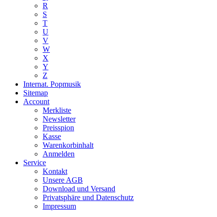
R
S
T
U
V
W
X
Y
Z
Internat. Popmusik
Sitemap
Account
Merkliste
Newsletter
Preisspion
Kasse
Warenkorbinhalt
Anmelden
Service
Kontakt
Unsere AGB
Download und Versand
Privatsphäre und Datenschutz
Impressum