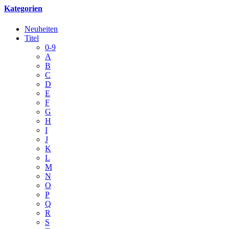
Kategorien
Neuheiten
Titel
0-9
A
B
C
D
E
F
G
H
I
J
K
L
M
N
O
P
Q
R
S