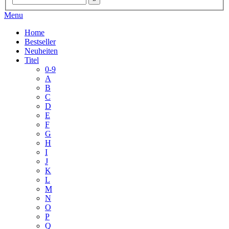
Menu
Home
Bestseller
Neuheiten
Titel
0-9
A
B
C
D
E
F
G
H
I
J
K
L
M
N
O
P
Q