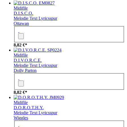
EM0827
Midifile
D.I.S.C.O.
Melodie
Text
Lyricsspur
Ottawan
8,82 €*
SP0224
Midifile
D.I.V.O.R.C.E.
Melodie
Text
Lyricsspur
Dolly Parton
8,82 €*
JM0929
Midifile
D.O.R.O.T.H.Y.
Melodie
Text
Lyricsspur
Wiggles