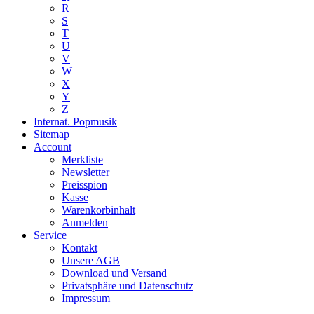
R
S
T
U
V
W
X
Y
Z
Internat. Popmusik
Sitemap
Account
Merkliste
Newsletter
Preisspion
Kasse
Warenkorbinhalt
Anmelden
Service
Kontakt
Unsere AGB
Download und Versand
Privatsphäre und Datenschutz
Impressum