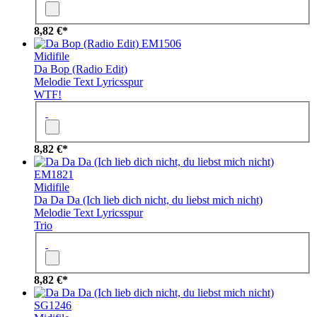
8,82 €*
EM1506
Midifile
Da Bop (Radio Edit)
Melodie
Text
Lyricsspur
WTF!
8,82 €*
EM1821
Midifile
Da Da Da (Ich lieb dich nicht, du liebst mich nicht)
Melodie
Text
Lyricsspur
Trio
8,82 €*
SG1246