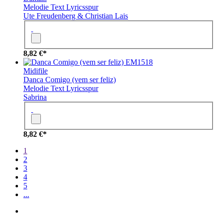
Melodie
Text
Lyricsspur
Ute Freudenberg & Christian Lais
8,82 €*
EM1518
Midifile
Danca Comigo (vem ser feliz)
Melodie
Text
Lyricsspur
Sabrina
8,82 €*
1
2
3
4
5
...