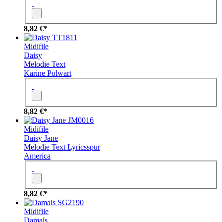
8,82 €*
TT1811
Midifile
Daisy
Melodie
Text
Karine Polwart
8,82 €*
JM0016
Midifile
Daisy Jane
Melodie
Text
Lyricsspur
America
8,82 €*
SG2190
Midifile
Damals