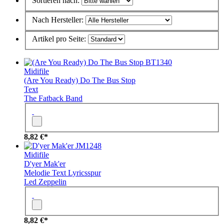
Sortieren nach:
Nach Hersteller:
Artikel pro Seite:
BT1340
Midifile
(Are You Ready) Do The Bus Stop
Text
The Fatback Band
8,82 €*
JM1248
Midifile
D'yer Mak'er
Melodie
Text
Lyricsspur
Led Zeppelin
8,82 €*