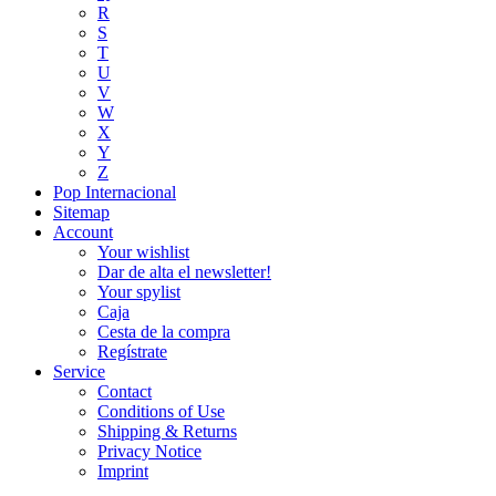
R
S
T
U
V
W
X
Y
Z
Pop Internacional
Sitemap
Account
Your wishlist
Dar de alta el newsletter!
Your spylist
Caja
Cesta de la compra
Regístrate
Service
Contact
Conditions of Use
Shipping & Returns
Privacy Notice
Imprint