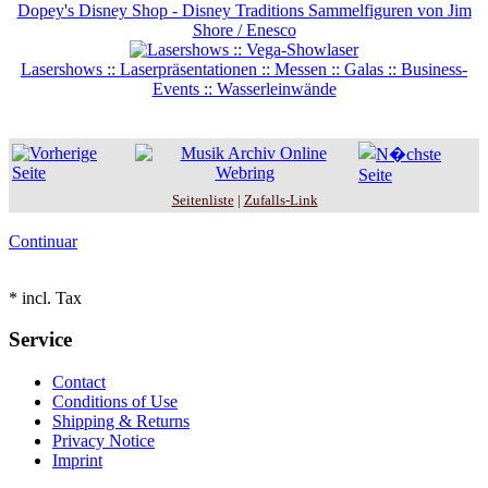
Dopey's Disney Shop - Disney Traditions Sammelfiguren von Jim
Shore / Enesco
Lasershows :: Laserpräsentationen :: Messen :: Galas :: Business-
Events :: Wasserleinwände
Seitenliste
|
Zufalls-Link
Continuar
* incl. Tax
Service
Contact
Conditions of Use
Shipping & Returns
Privacy Notice
Imprint