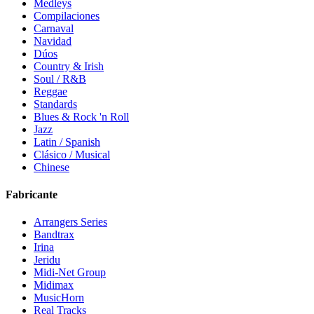
Medleys
Compilaciones
Carnaval
Navidad
Dúos
Country & Irish
Soul / R&B
Reggae
Standards
Blues & Rock 'n Roll
Jazz
Latin / Spanish
Clásico / Musical
Chinese
Fabricante
Arrangers Series
Bandtrax
Irina
Jeridu
Midi-Net Group
Midimax
MusicHorn
Real Tracks