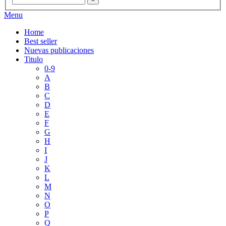
Menu
Home
Best seller
Nuevas publicaciones
Titulo
0-9
A
B
C
D
E
F
G
H
I
J
K
L
M
N
O
P
Q