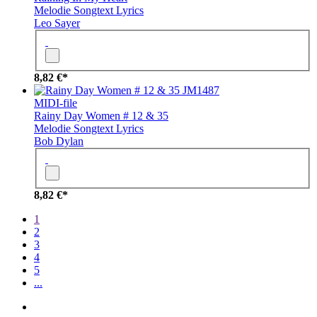
Melodie
Songtext
Lyrics
Leo Sayer
8,82 €*
JM1487
MIDI-file
Rainy Day Women # 12 & 35
Melodie
Songtext
Lyrics
Bob Dylan
8,82 €*
1
2
3
4
5
...