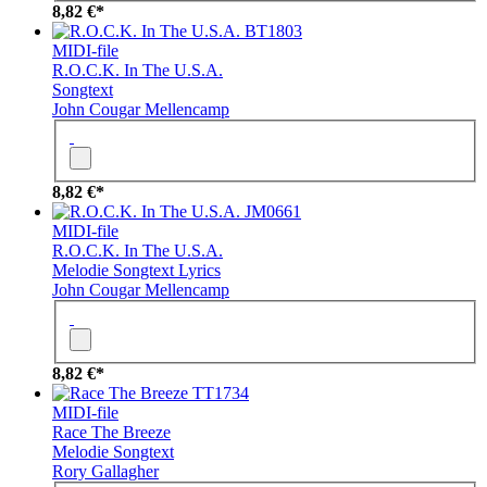
8,82 €*
BT1803
MIDI-file
R.O.C.K. In The U.S.A.
Songtext
John Cougar Mellencamp
8,82 €*
JM0661
MIDI-file
R.O.C.K. In The U.S.A.
Melodie
Songtext
Lyrics
John Cougar Mellencamp
8,82 €*
TT1734
MIDI-file
Race The Breeze
Melodie
Songtext
Rory Gallagher