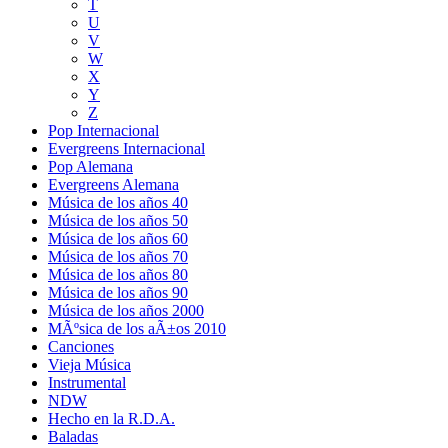
T
U
V
W
X
Y
Z
Pop Internacional
Evergreens Internacional
Pop Alemana
Evergreens Alemana
Música de los años 40
Música de los años 50
Música de los años 60
Música de los años 70
Música de los años 80
Música de los años 90
Música de los años 2000
MÃºsica de los aÃ±os 2010
Canciones
Vieja Música
Instrumental
NDW
Hecho en la R.D.A.
Baladas