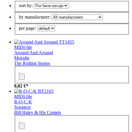
sort by:
by manufacturer:
per page:
TT1455
MIDI-file
Around And Around
Melodie
The Rolling Stones
8,82 €*
BT2165
MIDI-file
R-O-C-K
Songtext
Bill Haley & His Comets