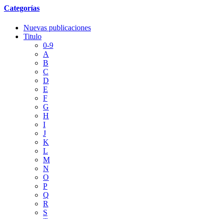
Categorías
Nuevas publicaciones
Titulo
0-9
A
B
C
D
E
F
G
H
I
J
K
L
M
N
O
P
Q
R
S