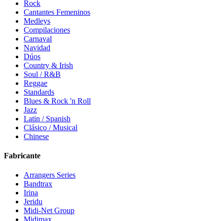
Rock
Cantantes Femeninos
Medleys
Compilaciones
Carnaval
Navidad
Dúos
Country & Irish
Soul / R&B
Reggae
Standards
Blues & Rock 'n Roll
Jazz
Latin / Spanish
Clásico / Musical
Chinese
Fabricante
Arrangers Series
Bandtrax
Irina
Jeridu
Midi-Net Group
Midimax