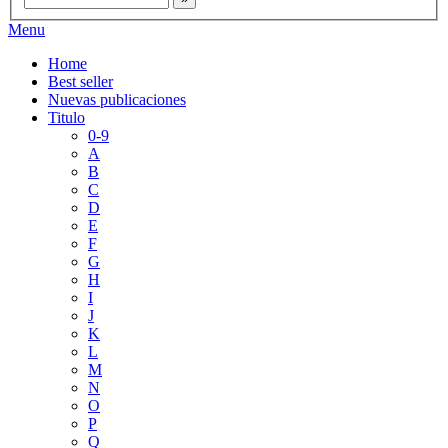
Menu
Home
Best seller
Nuevas publicaciones
Titulo
0-9
A
B
C
D
E
F
G
H
I
J
K
L
M
N
O
P
Q