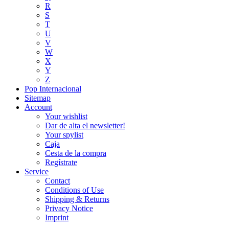
R
S
T
U
V
W
X
Y
Z
Pop Internacional
Sitemap
Account
Your wishlist
Dar de alta el newsletter!
Your spylist
Caja
Cesta de la compra
Regístrate
Service
Contact
Conditions of Use
Shipping & Returns
Privacy Notice
Imprint