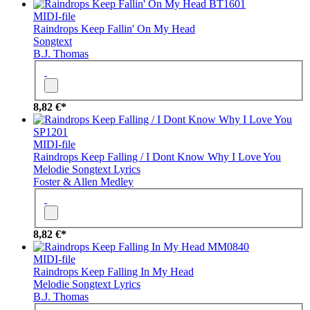
BT1601
MIDI-file
Raindrops Keep Fallin' On My Head
Songtext
B.J. Thomas
8,82 €*
SP1201
MIDI-file
Raindrops Keep Falling / I Dont Know Why I Love You
Melodie
Songtext
Lyrics
Foster & Allen Medley
8,82 €*
MM0840
MIDI-file
Raindrops Keep Falling In My Head
Melodie
Songtext
Lyrics
B.J. Thomas