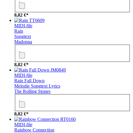
8,82 €*
TT0609
MIDI-file
Rain
Songtext
Madonna
8,82 €*
JM0849
MIDI-file
Rain Fall Down
Melodie
Songtext
Lyrics
The Rolling Stones
8,82 €*
RT0160
MIDI-file
Rainbow Connection