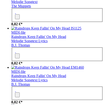
Melodie
Songtext
The Muppets
8,82 €*
IS1125
MIDI-file
Raindrops Keep Fallin' On My Head
Melodie
Songtext
Lyrics
B.J. Thomas
8,82 €*
EM1460
MIDI-file
Raindrops Keep Fallin' On My Head
Melodie
Songtext
Lyrics
B.J. Thomas
8,82 €*