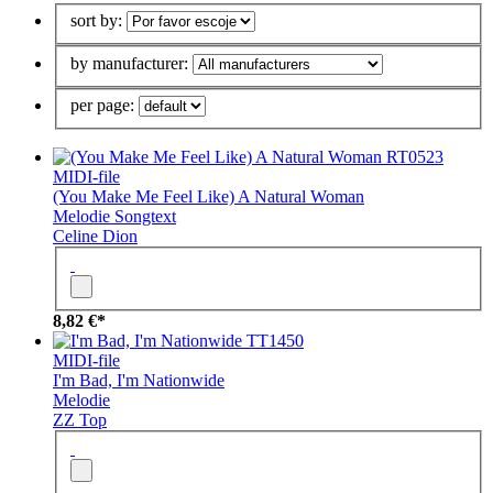
sort by:
by manufacturer:
per page:
RT0523
MIDI-file
(You Make Me Feel Like) A Natural Woman
Melodie
Songtext
Celine Dion
8,82 €*
TT1450
MIDI-file
I'm Bad, I'm Nationwide
Melodie
ZZ Top