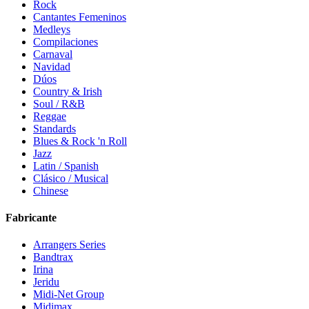
Rock
Cantantes Femeninos
Medleys
Compilaciones
Carnaval
Navidad
Dúos
Country & Irish
Soul / R&B
Reggae
Standards
Blues & Rock 'n Roll
Jazz
Latin / Spanish
Clásico / Musical
Chinese
Fabricante
Arrangers Series
Bandtrax
Irina
Jeridu
Midi-Net Group
Midimax