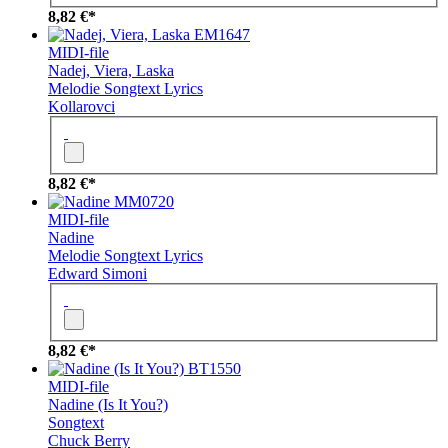
8,82 €*
EM1647
MIDI-file
Nadej, Viera, Laska
Melodie
Songtext
Lyrics
Kollarovci
8,82 €*
MM0720
MIDI-file
Nadine
Melodie
Songtext
Lyrics
Edward Simoni
8,82 €*
BT1550
MIDI-file
Nadine (Is It You?)
Songtext
Chuck Berry