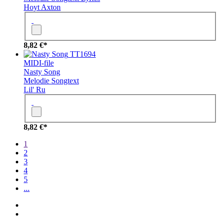
Hoyt Axton
8,82 €*
TT1694
MIDI-file
Nasty Song
Melodie
Songtext
Lil' Ru
8,82 €*
1
2
3
4
5
...