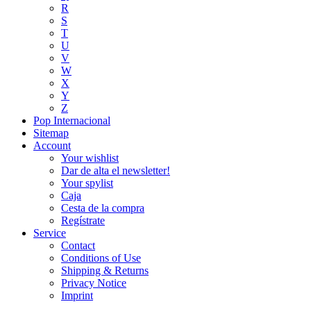
R
S
T
U
V
W
X
Y
Z
Pop Internacional
Sitemap
Account
Your wishlist
Dar de alta el newsletter!
Your spylist
Caja
Cesta de la compra
Regístrate
Service
Contact
Conditions of Use
Shipping & Returns
Privacy Notice
Imprint