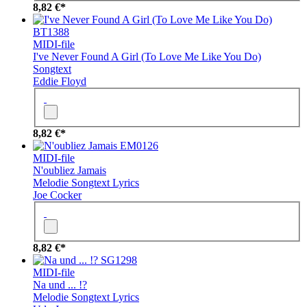
8,82 €*
BT1388
MIDI-file
I've Never Found A Girl (To Love Me Like You Do)
Songtext
Eddie Floyd
8,82 €*
EM0126
MIDI-file
N'oubliez Jamais
Melodie
Songtext
Lyrics
Joe Cocker
8,82 €*
SG1298
MIDI-file
Na und ... !?
Melodie
Songtext
Lyrics