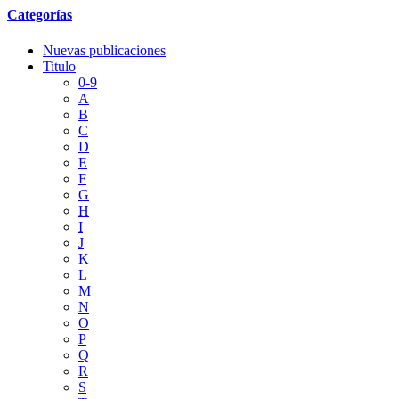
Categorías
Nuevas publicaciones
Titulo
0-9
A
B
C
D
E
F
G
H
I
J
K
L
M
N
O
P
Q
R
S