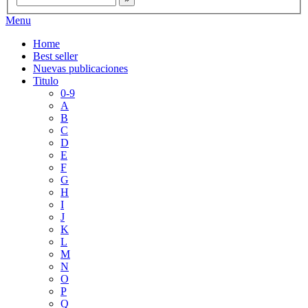
Menu
Home
Best seller
Nuevas publicaciones
Titulo
0-9
A
B
C
D
E
F
G
H
I
J
K
L
M
N
O
P
Q