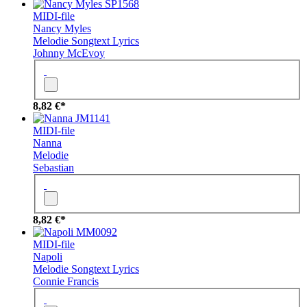
SP1568
MIDI-file
Nancy Myles
Melodie
Songtext
Lyrics
Johnny McEvoy
8,82 €*
JM1141
MIDI-file
Nanna
Melodie
Sebastian
8,82 €*
MM0092
MIDI-file
Napoli
Melodie
Songtext
Lyrics
Connie Francis