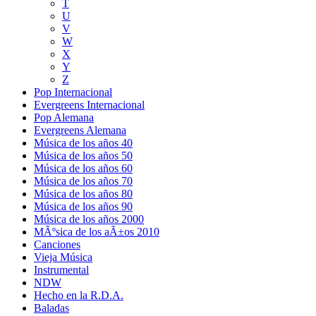
T
U
V
W
X
Y
Z
Pop Internacional
Evergreens Internacional
Pop Alemana
Evergreens Alemana
Música de los años 40
Música de los años 50
Música de los años 60
Música de los años 70
Música de los años 80
Música de los años 90
Música de los años 2000
MÃºsica de los aÃ±os 2010
Canciones
Vieja Música
Instrumental
NDW
Hecho en la R.D.A.
Baladas