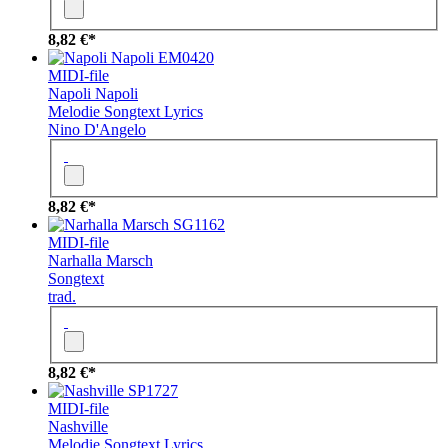
8,82 €*
EM0420
MIDI-file
Napoli Napoli
Melodie
Songtext
Lyrics
Nino D'Angelo
8,82 €*
SG1162
MIDI-file
Narhalla Marsch
Songtext
trad.
8,82 €*
SP1727
MIDI-file
Nashville
Melodie
Songtext
Lyrics